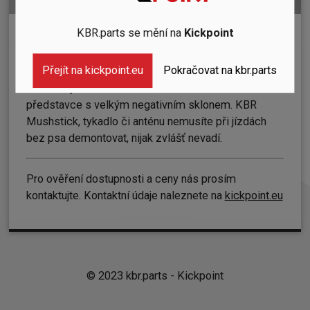
KBR.parts se mění na
Kickpoint
KBR Mushstick
Přejít na kickpoint.eu
Pokračovat na kbr.parts
Skloubili jsme nízkou váhu a možnost montáže
představce s velkým negativním sklonem. KBR
Mushstick, tykadlo či anténu nemusíte při jízdách
bez psa demontovat, nijak zvlášť nevadí.
Pro ověření dostupnosti a ceny nás prosím
kontaktujte. Kontaktní údaje naleznete na
kickpoint.eu
© 2023 kbr.parts -
Kickpoint